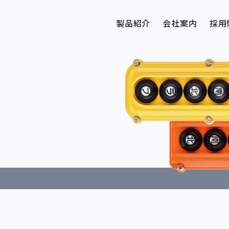
製品紹介
会社案内
採用
押釦スイッチ
エレカット
SDMレールシステム
ケーブルハンガー
集電装置
ケーブル・架線材料