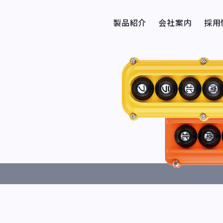
製品紹介
会社案内
採用
押釦スイッチ
エレカット
SDMレールシステム
ケーブルハンガー
集電装置
ケーブル・架線材料