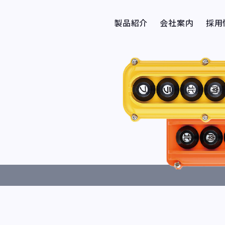
製品紹介
会社案内
採用
押釦スイッチ
エレカット
SDMレールシステム
ケーブルハンガー
集電装置
ケーブル・架線材料